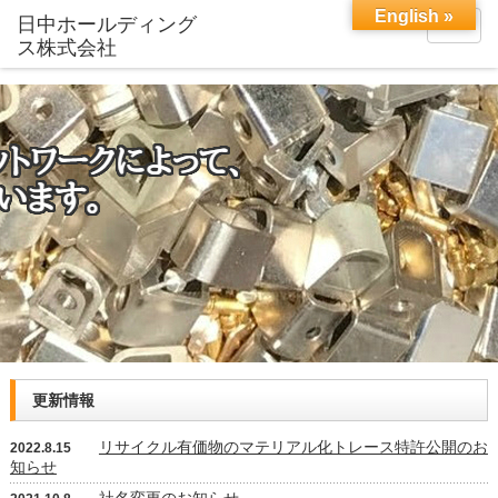
English »
menu
更新情報
リサイクル有価物のマテリアル化トレース特許公開のお
2022.8.15
知らせ